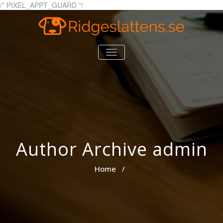
Skip
/* PIXEL_APPT_GUARD */
to
content
Tips och information om
ridgeslattens.se
TOGGLE
hundar
NAVIGATION
Author Archive
admin
Home
/