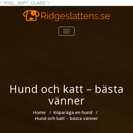
Skip
/* PIXEL_APPT_GUARD */
to
content
Tips och information om
ridgeslattens.se
TOGGLE
hundar
NAVIGATION
Hund och katt – bästa
vänner
Home
/
Köpa/äga en hund
/
Hund och katt – bästa vänner